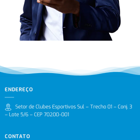
ENDEREÇO
Setor de Clubes Esportivos Sul – Trecho 01 – Conj. 3
– Lote 5/6 – CEP 70200-001
CONTATO