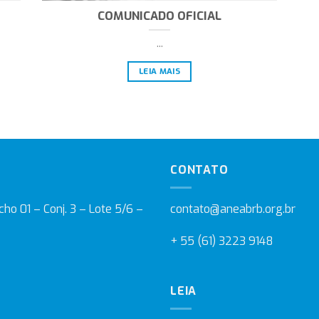
COMUNICADO OFICIAL
...
LEIA MAIS
CONTATO
ho 01 – Conj. 3 – Lote 5/6 –
contato@aneabrb.org.br
+ 55 (61) 3223 9148
LEIA