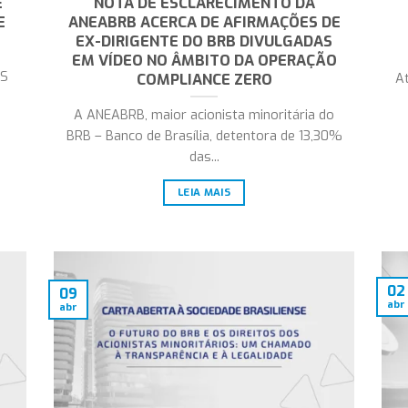
E
NOTA DE ESCLARECIMENTO DA
E
ANEABRB ACERCA DE AFIRMAÇÕES DE
EX-DIRIGENTE DO BRB DIVULGADAS
EM VÍDEO NO ÂMBITO DA OPERAÇÃO
S
COMPLIANCE ZERO
At
A ANEABRB, maior acionista minoritária do
BRB – Banco de Brasília, detentora de 13,30%
das...
LEIA MAIS
02
09
abr
abr