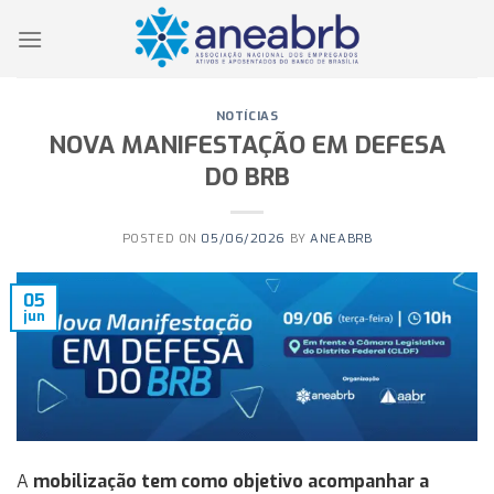
Skip
to
content
NOTÍCIAS
NOVA MANIFESTAÇÃO EM DEFESA
DO BRB
POSTED ON
05/06/2026
BY
ANEABRB
05
jun
A
mobilização tem como objetivo acompanhar a