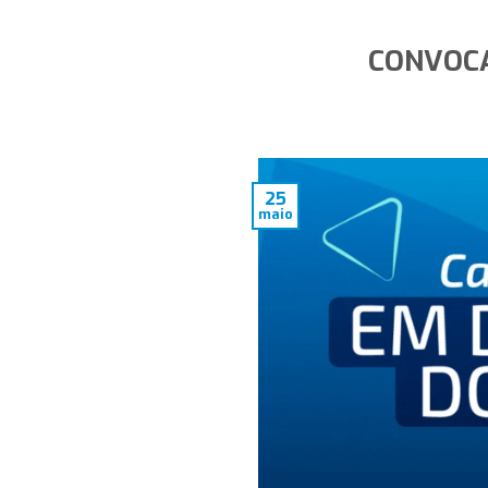
CONVOCA
25
maio