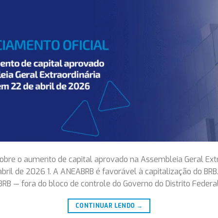
re o aumento de capital aprovado na Assembleia Geral Extr
 abril de 2026 1. A ANEABRB é favorável à capitalização do BR
BRB — fora do bloco de controle do Governo do Distrito Feder
CONTINUAR LENDO
→